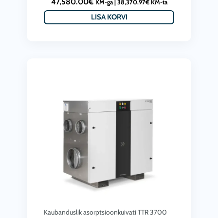
47,580.00
€
KM-ga |
38,370.97
€
KM-ta
LISA KORVI
Kaubanduslik asorptsioonkuivati ​​TTR 3700