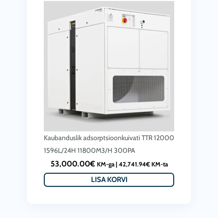
Kaubanduslik adsorptsioonkuivati TTR 12000
1596L/24H 11800M3/H 300PA
53,000.00
€
KM-ga |
42,741.94
€
KM-ta
LISA KORVI