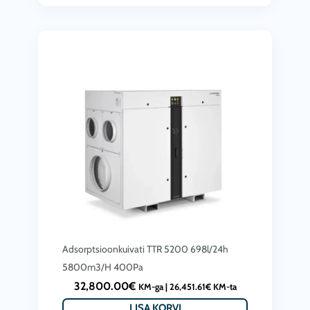
Adsorptsioonkuivati ​​TTR 5200 698l/24h
5800m3/H 400Pa
32,800.00
€
KM-ga |
26,451.61
€
KM-ta
LISA KORVI