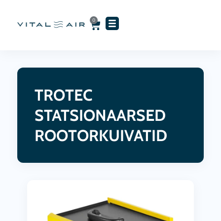
Skip
to
0
Cart
content
TROTEC
STATSIONAARSED
ROOTORKUIVATID