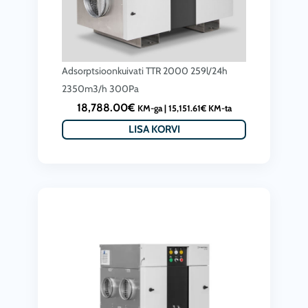
Adsorptsioonkuivati ​​TTR 2000 259l/24h
2350m3/h 300Pa
18,788.00
€
KM-ga |
15,151.61
€
KM-ta
LISA KORVI