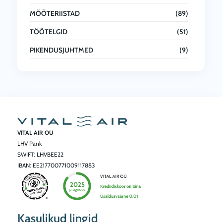
MÕÕTERIISTAD
(89)
TÖÖTELGID
(51)
PIKENDUSJUHTMED
(9)
VITAL AIR OÜ
LHV Pank
SWIFT: LHVBEE22
IBAN: EE217700771009117883
Kasulikud lingid