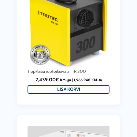
Tippklassi rootorkuivati TTR 300
2,439.00
€
KM-ga |
1,966.94
€
KM-ta
LISA KORVI