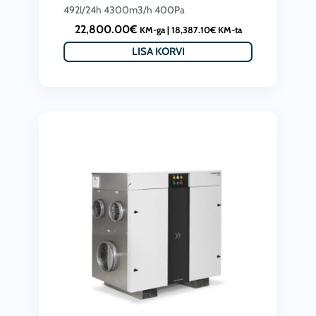
492l/24h 4300m3/h 400Pa
22,800.00
€
KM-ga |
18,387.10
€
KM-ta
LISA KORVI