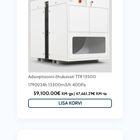
Adsorptsiooni õhukuivati TTR 13500
1790l/24h 13300m3/h 400Pa
59,100.00
€
KM-ga |
47,661.29
€
KM-ta
LISA KORVI