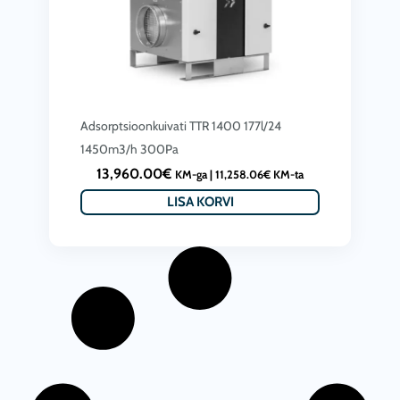
Adsorptsioonkuivati ​​TTR 1400 177l/24
1450m3/h 300Pa
13,960.00
€
KM-ga |
11,258.06
€
KM-ta
LISA KORVI