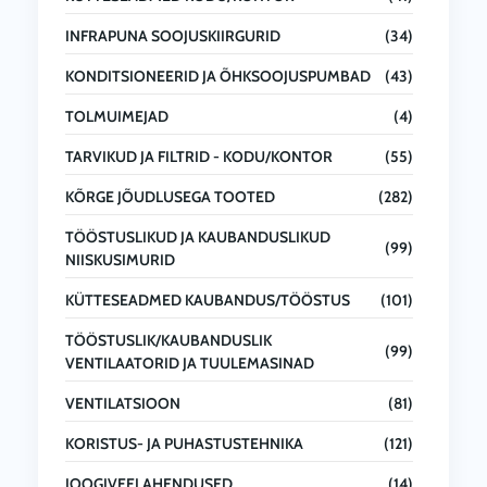
INFRAPUNA SOOJUSKIIRGURID
(34)
KONDITSIONEERID JA ÕHKSOOJUSPUMBAD
(43)
TOLMUIMEJAD
(4)
TARVIKUD JA FILTRID - KODU/KONTOR
(55)
KÕRGE JÕUDLUSEGA TOOTED
(282)
TÖÖSTUSLIKUD JA KAUBANDUSLIKUD
(99)
NIISKUSIMURID
KÜTTESEADMED KAUBANDUS/TÖÖSTUS
(101)
TÖÖSTUSLIK/KAUBANDUSLIK
(99)
VENTILAATORID JA TUULEMASINAD
VENTILATSIOON
(81)
KORISTUS- JA PUHASTUSTEHNIKA
(121)
JOOGIVEELAHENDUSED
(14)