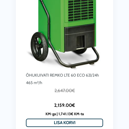
:
,
2
0
,
9
5
8
5
.
9
0
.
0
0
€
0
.
ÕHUKUIVATI REMKO LTE 60 ECO 62l/24h
€
465 m³/h
.
C
A
2,647.00
€
u
l
2,159.00
€
r
g
KM-ga |
1,741.13
€
KM-ta
r
n
LISA KORVI
e
e