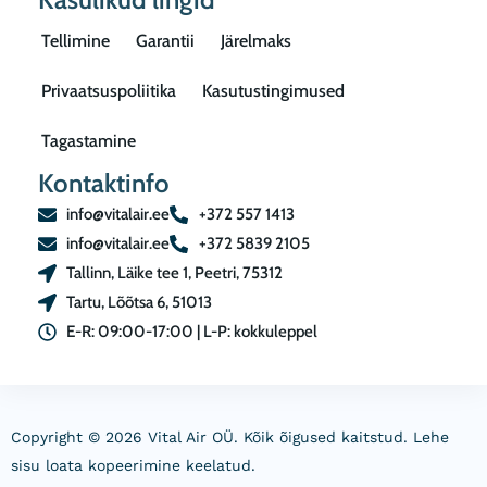
Tellimine
Garantii
Järelmaks
Privaatsuspoliitika
Kasutustingimused
Tagastamine
Kontaktinfo
info@vitalair.ee
+372 557 1413
info@vitalair.ee
+372 5839 2105
Tallinn, Läike tee 1, Peetri, 75312
Tartu, Lõõtsa 6, 51013
E-R: 09:00-17:00 | L-P: kokkuleppel
Copyright © 2026 Vital Air OÜ. Kõik õigused kaitstud. Lehe
sisu loata kopeerimine keelatud.