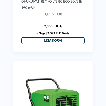
ÕHUKUIVATI REMKO LTE 80 ECO 80l/24h
€
490 m³/h
.
C
A
3,098.00
€
u
l
2,559.00
€
r
g
KM-ga |
2,063.71
€
KM-ta
r
n
LISA KORVI
e
e
n
h
t
i
p
n
r
d
i
o
c
l
e
i
i
:
s
3