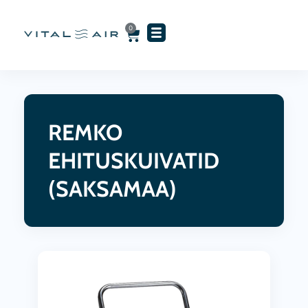
Skip
to
0
Cart
content
REMKO
EHITUSKUIVATID
(SAKSAMAA)