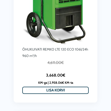
ÕHUKUIVATI REMKO LTE 120 ECO 106l/24h
960 m³/h
C
A
4,611.00
€
u
l
3,668.00
€
r
g
KM-ga |
2,958.06
€
KM-ta
r
n
LISA KORVI
e
e
n
h
t
i