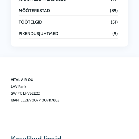
MÕÕTERIISTAD
(89)
TÖÖTELGID
(51)
PIKENDUSJUHTMED
(9)
VITAL AIR OÜ
LHV Pank
SWIFT: LHVBEE22
IBAN: EE217700771009117883
Kasulikud lingid