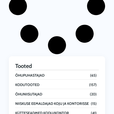
i
:
s
2
:
,
1
2
,
2
9
0
2
.
0
0
.
0
Tooted
0
€
ÕHUPUHASTAJAD
(65)
0
.
KODUTOOTED
(157)
€
.
ÕHUNIISUTAJAD
(20)
NIISKUSE EEMALDAJAD KOJU JA KONTORISSE
(15)
KÜTTESEADMED KODU/KONTOR
(41)