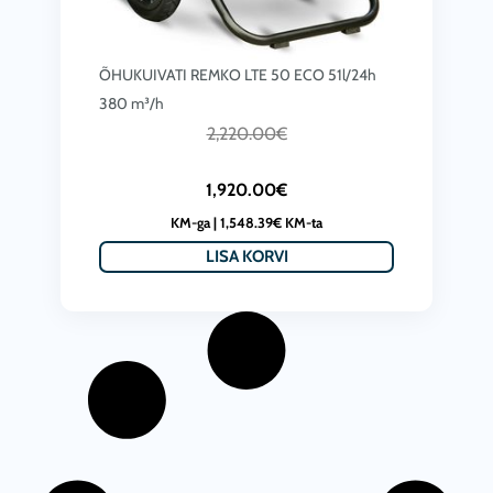
0
€
0
.
ÕHUKUIVATI REMKO LTE 50 ECO 51l/24h
€
380 m³/h
.
C
A
2,220.00
€
u
l
1,920.00
€
r
g
KM-ga |
1,548.39
€
KM-ta
r
n
LISA KORVI
e
e
n
h
t
i
p
n
r
d
i
o
c
l
e
i