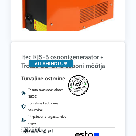
Itec KJS-6 osoonigeneraator +
ALLAHINDLUS!
Trotec OZ-ONE osooni mõõtja
Turvaline ostmine
Tasuta transport alates
250€
Turvaline kauba eest
tasumine
14-päevane tagastamise
õigus
Algne
Current
1,378.00
€
hind
price
1,288.00
€
oli:
is:
KM-ga |
1,378.00€.
1,288.00€.
Itec
1,038.71
€
KM-ta