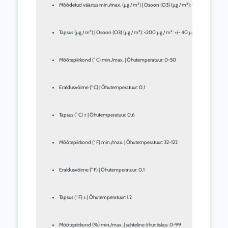
Mõõdetud väärtus min./max. (µg / m³) | Osoon (O3) (µg / m³): 0–1996 (temperatu
Täpsus (µg / m³) | Osoon (O3) (µg / m³): <200 µg / m³: +/- 40 µg / m³ või +/- 
Mõõtepiirkond (° C) min./max. | Õhutemperatuur: 0-50
Eraldusvõime (° C) | Õhutemperatuur: 0,1
Täpsus (° C) ± | Õhutemperatuur: 0,6
Mõõtepiirkond (° F) min./max. | Õhutemperatuur: 32-122
Eraldusvõime (° F) | Õhutemperatuur: 0,1
Täpsus (° F) ± | Õhutemperatuur: 1.2
Mõõtepiirkond (%) min./max. | suhteline õhuniiskus: 0-99