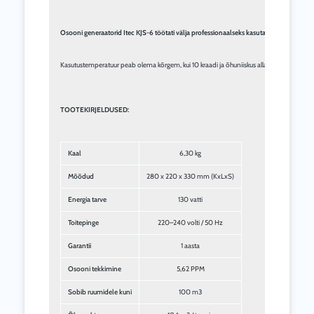
Osooni generaatorid Itec KJS-6 töötati välja professionaalseks kasutamiseks. Seadet 
Kasutustemperatuur peab olema kõrgem, kui 10 kraadi ja õhuniiskus alla 75%. Vastasel j
TOOTEKIRJELDUSED:
Kaal
6,30 kg
Mõõdud
280 x 220 x 330 mm (KxLxS)
Energia tarve
130 vatti
Toitepinge
220–240 volti / 50 Hz
Garantii
1 aasta
Osooni tekkimine
5,62 PPM
Sobib ruumidele kuni
100 m3