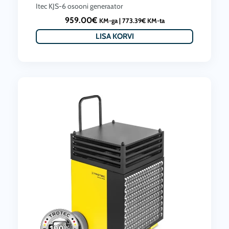
Itec KJS-6 osooni generaator
959.00
€
KM-ga |
773.39
€
KM-ta
LISA KORVI