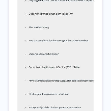
Isegi väga madalate osooni kontsentratsioonide kiire ja täpne määramine
Osooni mõõtmise ekraan ppm või µg / m³
Kiire reaktsiooniaeg
Madal risttundlikkus lenduvate orgaaniliste ühendite suhtes
Osooni nullbilansi funktsioon
Osooni võrdlusväärtuse mõõtmine (STEL / TWA)
Atmosfäärirõhu nihe suure täpsusega standardsete kuupmeetri mõõtmiste jaoks
Õhutemperatuuri ja niiskuse mõõtmine
Kastepunkti ja niiske pirni temperatuuri arvutamine