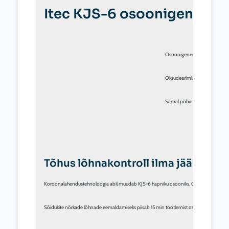
Itec KJS-6 osoonigeneraato
Osoonigeneraator Itec KJS-6 o
Oksüdeerimisprotsessis põleva
Samal põhimõttel toimub ka õhu
Tõhus lõhnakontroll ilma jääkprod
Koroonalahendustehnoloogia abil muudab KJS-6 hapniku osooniks. Osoon on hapniku eba
Sõidukite nõrkade lõhnade eemaldamiseks piisab 15 min töötlemist osooniga. Suuremates