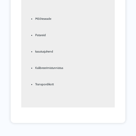
Mõõteseade
Patareid
kasutusjuhend
Kalibreerimistunnistus
Transpordikott