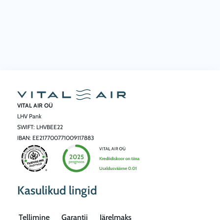
VITAL AIR OÜ
LHV Pank
SWIFT: LHVBEE22
IBAN: EE217700771009117883
Kasulikud lingid
Tellimine
Garantii
Järelmaks