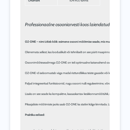
Õhumaht
104 m3 / tunnis
Professionaalne osooniarvesti koos laiendatud kliima mõ
OZ-ONE – nimi ütleb kõik: esimene osooni mõõtmise seade, mis muudab osooni pr
Olenemata sellest, kas looduslikult või tehniliselt on see pärit maapinna lähedalt, on väl
Osoonimõõteseadmega OZ-ONE on teil optimaalne katsevahend osooni kontsentratsiooni ki
OZ-ONE-d iseloomustab väga madal risttundlikkus teiste gaaside või lenduvate orgaanili
Paljud integreeritud funktsioonid, nagu osooni nulli reguleerimine, võrdlusväärtuse mõ
Lisaks on see seade ka kompaktne, kaasaskantav keskkonnamõõtühik, mille abil saab mää
Pikaajaliste mõõtmiste jaoks saab OZ-ONE ka statiivi külge kinnitada. Lisaks on mõõt
Praktika eelised: