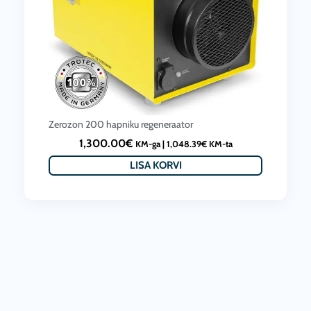
Zerozon 200 hapniku regeneraator
1,300.00
€
KM-ga |
1,048.39
€
KM-ta
LISA KORVI