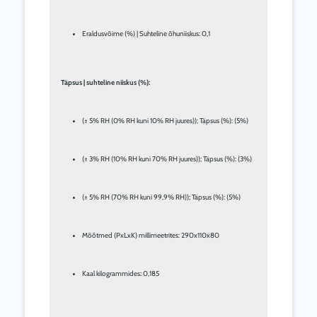
Eraldusvõime (%) | Suhteline õhuniiskus: 0,1
Täpsus | suhteline niiskus (%):
(± 5% RH (0% RH kuni 10% RH juures)); Täpsus (%): (5%)
(± 3% RH (10% RH kuni 70% RH juures)); Täpsus (%): (3%)
(± 5% RH (70% RH kuni 99,9% RH)); Täpsus (%): (5%)
Mõõtmed (PxLxK) millimeetrites: 290x110x80
Kaal kilogrammides: 0,185