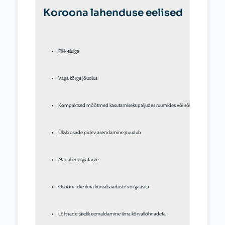
Koroona lahenduse eelised
Pikk eluiga
Väga kõrge jõudlus
Kompaktsed mõõtmed kasutamiseks paljudes ruumides või sõidukites
Ükski osade pidev asendamine puudub
Madal energiatarve
Osooni teke ilma kõrvalsaaduste või gaasita
Lõhnade täielik eemaldamine ilma kõrvallõhnadeta