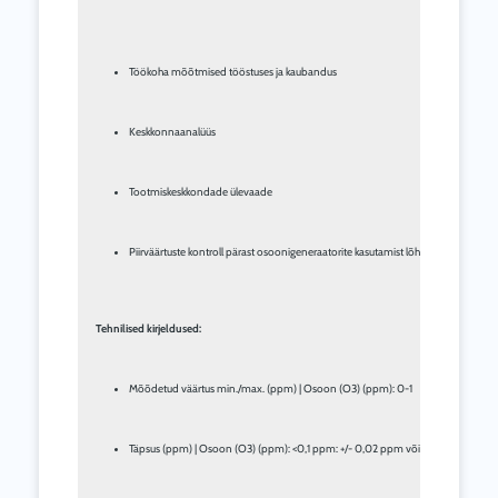
Töökoha mõõtmised tööstuses ja kaubandus
Keskkonnaanalüüs
Tootmiskeskkondade ülevaade
Piirväärtuste kontroll pärast osoonigeneraatorite kasutamist lõhna neutraliseerimi
Tehnilised kirjeldused:
Mõõdetud väärtus min./max. (ppm) | Osoon (O3) (ppm): 0-1
Täpsus (ppm) | Osoon (O3) (ppm): <0,1 ppm: +/- 0,02 ppm või +/- 10% praegu