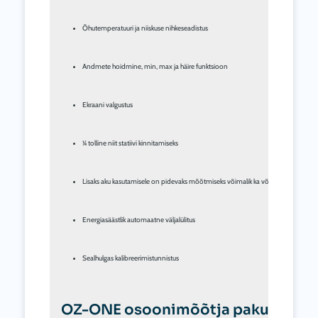
Õhutemperatuuri ja niiskuse nihkeseadistus
Andmete hoidmine, min, max ja häire funktsioon
Ekraani valgustus
¼ tolline niit statiivi kinnitamiseks
Lisaks aku kasutamisele on pidevaks mõõtmiseks võimalik ka võrguühendus
Energiasäästlik automaatne väljalülitus
Sealhulgas kalibreerimistunnistus
OZ-ONE osoonimõõtja pakub teile p