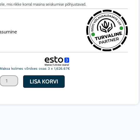
ele, mis rikke korral masina seiskumise põhjustavad.
tasumine
Kaugkütte
diisel
Maksa kolmes võrdses osas 3 x 1,626.67€
soojapuhur
LISA KORVI
Biemmedue
Phoen
110
80/117,26
kW
5500m3/h
kogus