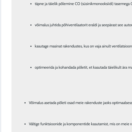
täpne ja täielik põlemine CO (süsinikmonooksiidi) tasemega 
võimalus juhtida põhiventilaatorit eraldi ja seepärast see auto
kasutage masinat rakendustes, kus on vaja ainult ventilatsioon
optimeerida ja kohandada põletit, et kasutada täielikult ära m
Võimalus asetada põleti osad meie rakenduste jaoks optimaalsess
Vältige funktsioonide ja komponentide kasutamist, mis on meie rake