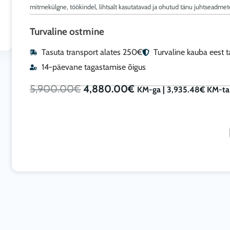
mitmekülgne, töökindel, lihtsalt kasutatavad ja ohutud tänu juhtseadmet
Turvaline ostmine
Tasuta transport alates 250€
Turvaline kauba eest 
14-päevane tagastamise õigus
Algne
Current
5,900.00
€
4,880.00
€
KM-ga |
3,935.48
€
KM-ta
hind
price
oli:
is:
5,900.00€.
4,880.00€.