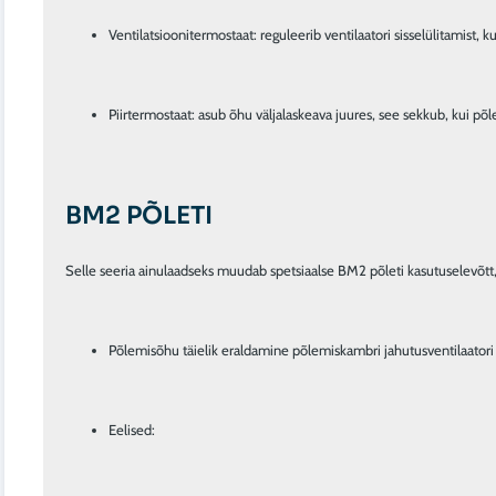
Ventilatsioonitermostaat: reguleerib ventilaatori sisselülitamist, 
Piirtermostaat: asub õhu väljalaskeava juures, see sekkub, kui 
BM2 PÕLETI
Põlemisõhu täielik eraldamine põlemiskambri jahutusventilaatori