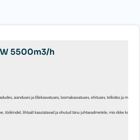
 kW 5500m3/h
udes, aianduses ja lillekasvatuses, loomakasvatuses, ehituses, telkides ja mobiilse
öökindel, lihtsalt kasutatavad ja ohutud tänu juhtseadmetele, mis rikke korral ma