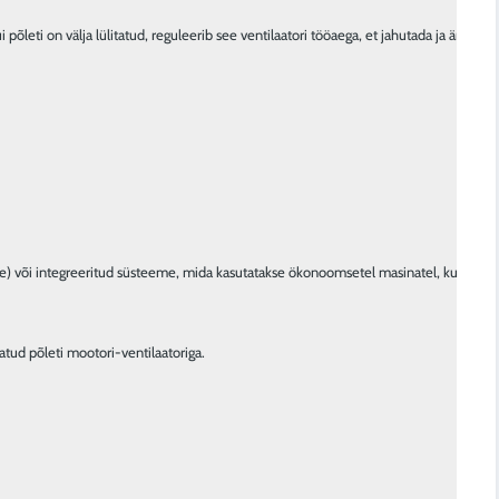
ui põleti on välja lülitatud, reguleerib see ventilaatori tööaega, et jahutada ja ära 
tud põleti mootori-ventilaatoriga.