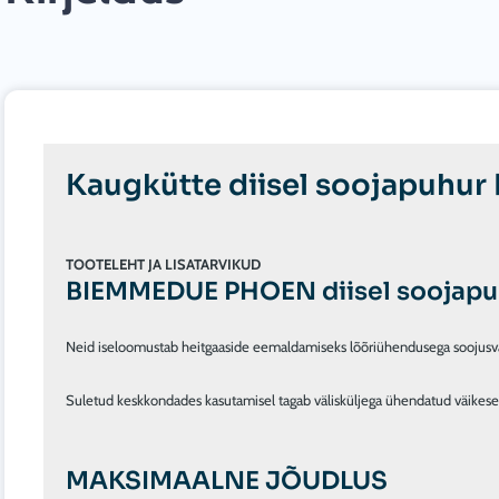
Kaugkütte diisel soojapuhu
TOOTELEHT JA LISATARVIKUD
BIEMMEDUE PHOEN diisel soojapu
Neid iseloomustab heitgaaside eemaldamiseks lõõriühendusega soojusvaheti
Suletud keskkondades kasutamisel tagab välisküljega ühendatud väikese 
MAKSIMAALNE JÕUDLUS