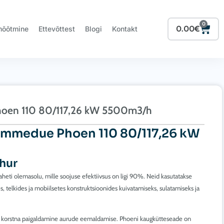
0
Cart
0.00
€
mõõtmine
Ettevõttest
Blogi
Kontakt
Phoen 110 80/117,26 kW 5500m3/h
iemmedue Phoen 110 80/117,26 kW
hur
eti olemasolu, mille soojuse efektiivsus on ligi 90%. Neid kasutatakse
es, telkides ja mobiilsetes konstruktsioonides kuivatamiseks, sulatamiseks ja
e korstna paigaldamine aurude eemaldamise. Phoeni kaugkütteseade on