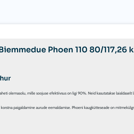
r Biemmedue Phoen 110 80/117,26
hur
 olemasolu, mille soojuse efektiivsus on ligi 90%. Neid kasutatakse laialdaselt lad
korstna paigaldamine aurude eemaldamise. Phoeni kaugkütteseade on mitmekülgne, t