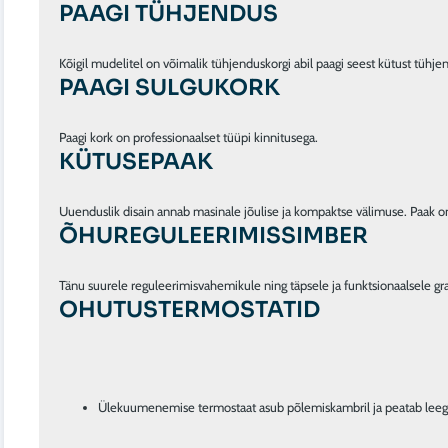
PAAGI TÜHJENDUS
PAAGI SULGUKORK
KÜTUSEPAAK
Uuenduslik disain annab masinale jõulise ja kompaktse välimuse. Paak o
ÕHUREGULEERIMISSIMBER
OHUTUSTERMOSTATID
Ülekuumenemise termostaat asub põlemiskambril ja peatab leeg