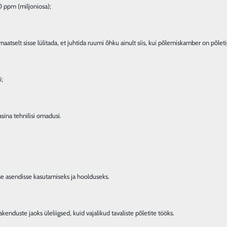
0 ppm (miljoniosa);
maatselt sisse lülitada, et juhtida ruumi õhku ainult siis, kui põlemiskamber on põlet
i;
asina tehnilisi omadusi.
e asendisse kasutamiseks ja hoolduseks.
nduste jaoks üleliigsed, kuid vajalikud tavaliste põletite tööks.