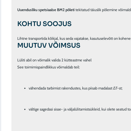
Uuendusliku spetsiaalse BM2 põleti
KOHTU SOOJUS
MUUTUV VÕIMSUS
Lüliti abil on võimalik valida 2 kütteastme vahel

vähendada tarbimist rakendustes, kus piisab madalast ∆T-st;
vältige sagedasi sisse- ja väljalülitamistsükleid, kui olete seatu