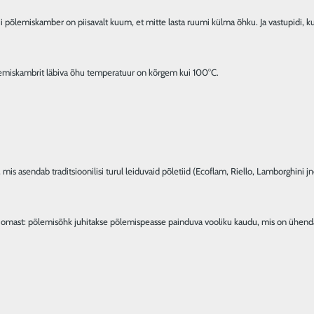
kui põlemiskamber on piisavalt kuum, et mitte lasta ruumi külma õhku. Ja vastupidi, k
põlemiskambrit läbiva õhu temperatuur on kõrgem kui 100°C.
 omast: põlemisõhk juhitakse põlemispeasse painduva vooliku kaudu, mis on ühenda