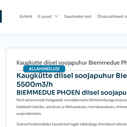
Esileht
E-pood
Seadmete rent
Õhukvaliteedi 
Kaugkütte diisel soojapuhur Biemmedue 
ALLAHINDLUS!
Kaugkütte diisel soojapuhur B
5500m3/h
BIEMMEDUE PHOEN diisel soojapu
Neid iseloomustab heitgaaside eemaldamiseks lõõriühendusega soojusvah
laialdaselt ladudes, aianduses ja lillekasvatuses, loomakasvatuses, ehitus
soojendamiseks.
Suletud keskkondades kasutamisel tagab välisküljega ühendatud väikes