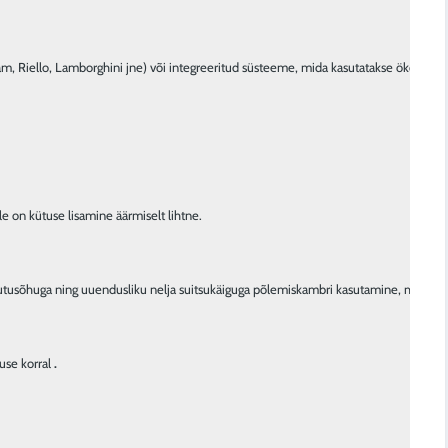
use korral 
.