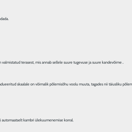
n valmistatud terasest, mis annab sellele suure tugevuse ja suure kandevõime 
.
i automaatselt kambri ülekuumenemise korral.