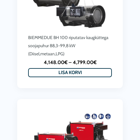
e
:
3
,
BIEMMEDUE BH 100 riputatav kaugküttega
4
soojapuhur 88,3-99,8 kW
1
(Diisel,metaan,LPG)
6
P
4,148.00
€
–
4,799.00
€
.
r
LISA KORVI
0
i
0
c
€
e
t
r
h
a
r
n
o
g