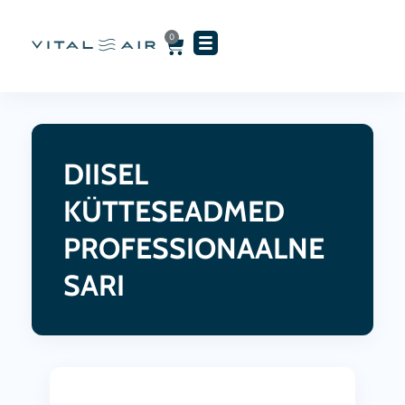
Skip
to
0
Cart
content
DIISEL
KÜTTESEADMED
PROFESSIONAALNE
SARI