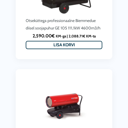
,
0
2
0
Otseküttega professionaalne Biemmedue
8
.
diisel soojapuhur GE 105 111,1kW 4600m3/h
0
0
2,590.00
€
KM-ga |
2,088.71
€
KM-ta
.
0
LISA KORVI
0
€
0
.
€
.