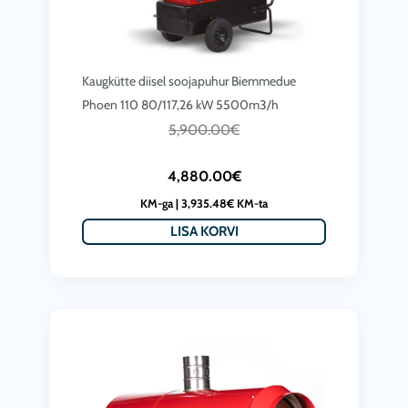
:
g
3
h
,
4
Kaugkütte diisel soojapuhur Biemmedue
9
,
Phoen 110 80/117,26 kW 5500m3/h
9
C
A
5,900.00
€
7
0
u
l
9
.
4,880.00
€
r
g
9
0
KM-ga |
3,935.48
€
KM-ta
r
n
.
0
LISA KORVI
e
e
0
€
n
h
0
t
t
i
€
h
p
n
r
r
d
o
i
o
u
c
l
g