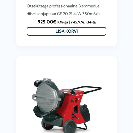
Otseküttega professionaalne Biemmedue
diisel soojapuhur GE 20 21,4kW 350m3/h
925.00
€
KM-ga |
745.97
€
KM-ta
LISA KORVI