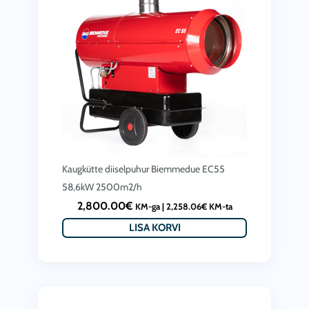
Kaugkütte diiselpuhur Biemmedue EC55
58,6kW 2500m2/h
2,800.00
€
KM-ga |
2,258.06
€
KM-ta
LISA KORVI