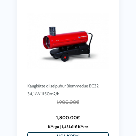
Kaugkütte diiselpuhur Biemmedue EC32
34,1kW 1150m2/h
C
A
1,900.00
€
u
l
1,800.00
€
r
g
KM-ga |
1,451.61
€
KM-ta
r
n