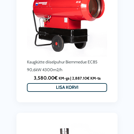
e
i
h
i
:
8
s
5
,
:
,
9
4
9
0
,
0
0
8
0
.
Kaugkütte diiselpuhur Biemmedue EC85
8
.
0
90,6kW 4300m2/h
0
0
0
3,580.00
€
KM-ga |
2,887.10
€
KM-ta
.
0
€
LISA KORVI
0
€
0
.
€
.