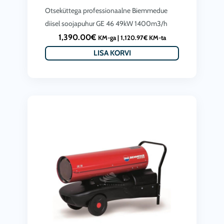
Otseküttega professionaalne Biemmedue
diisel soojapuhur GE 46 49kW 1400m3/h
1,390.00
€
KM-ga |
1,120.97
€
KM-ta
LISA KORVI