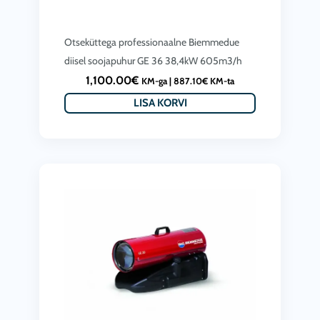
Otseküttega professionaalne Biemmedue
diisel soojapuhur GE 36 38,4kW 605m3/h
1,100.00
€
KM-ga |
887.10
€
KM-ta
LISA KORVI