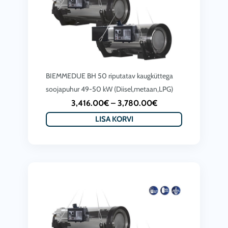
BIEMMEDUE BH 50 riputatav kaugküttega
soojapuhur 49-50 kW (Diisel,metaan,LPG)
P
3,416.00
€
–
3,780.00
€
r
LISA KORVI
i
c
e
r
a
n
g