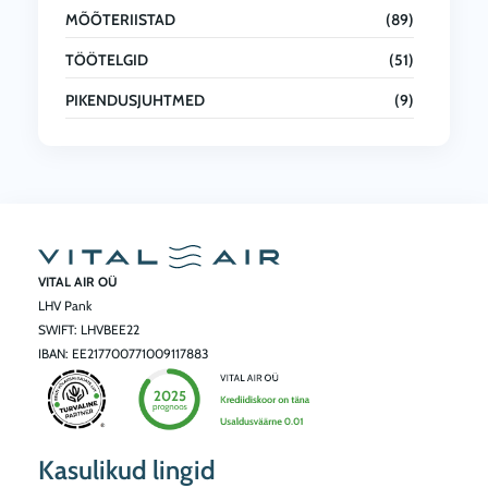
MÕÕTERIISTAD
(89)
TÖÖTELGID
(51)
PIKENDUSJUHTMED
(9)
VITAL AIR OÜ
LHV Pank
SWIFT: LHVBEE22
IBAN: EE217700771009117883
Kasulikud lingid