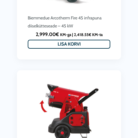
Biemmedue Arcotherm Fire 45 infrapuna
diiselkütteseade – 45 kW
2,999.00
€
KM-ga |
2,418.55
€
KM-ta
LISA KORVI