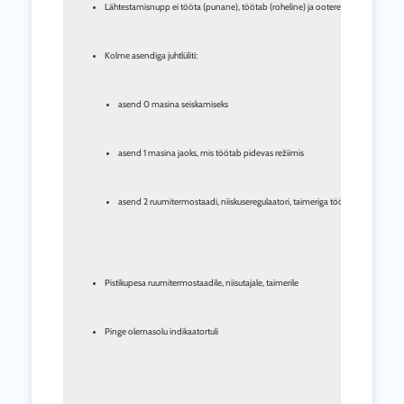
Lähtestamisnupp ei tööta (punane), töötab (roheline) ja ooterežiimis (oranž) in
asend 0 masina seiskamiseks
asend 1 masina jaoks, mis töötab pidevas režiimis
asend 2 ruumitermostaadi, niiskuseregulaatori, taimeriga töötava masina jao
Pistikupesa ruumitermostaadile, niisutajale, taimerile
Pinge olemasolu indikaatortuli