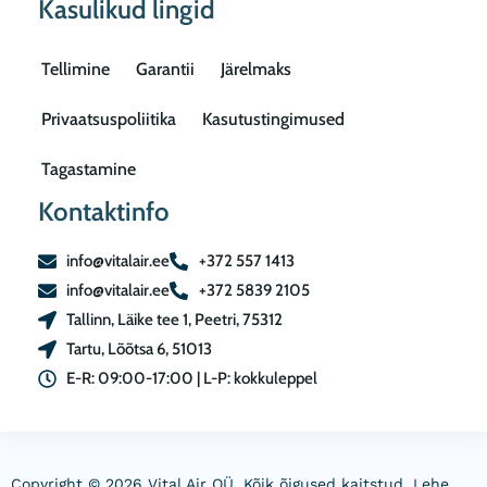
Kasulikud lingid
Tellimine
Garantii
Järelmaks
Privaatsuspoliitika
Kasutustingimused
Tagastamine
Kontaktinfo
info@vitalair.ee
+372 557 1413
info@vitalair.ee
+372 5839 2105
Tallinn, Läike tee 1, Peetri, 75312
Tartu, Lõõtsa 6, 51013
E-R: 09:00-17:00 | L-P: kokkuleppel
Copyright © 2026 Vital Air OÜ. Kõik õigused kaitstud. Lehe