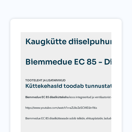
Kaugkütte diiselpuhur B
Biemmedue EC 85 - Diiselk
TOOTELEHT JA LISATARVIKUD
Küttekehasid toodab tunnustatud Biemm
Biemmedue EC 85
 diiselküttekeha
 koos integreeritud ja ventilaatorist eraldatud roo
https://www.youtube.com/watch?v=aZUkzZeSCWE&t=116s
