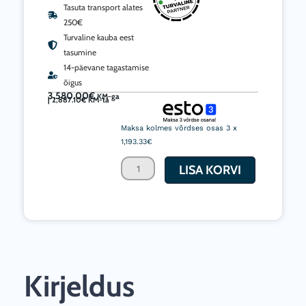
Tasuta transport alates
250€
Turvaline kauba eest
tasumine
14-päevane tagastamise
õigus
3,580.00
€
KM-ga
|
2,887.10
€
KM-ta
Kaugkütte
diiselpuhur
Maksa kolmes võrdses osas 3 x
Biemmedue
1,193.33€
EC85
LISA KORVI
90,6kW
4300m2/h
kogus
Kirjeldus