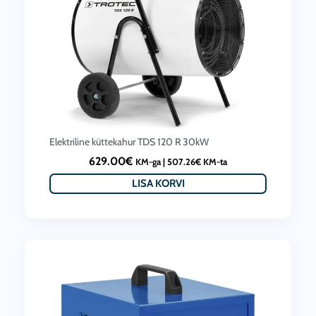
Elektriline küttekahur TDS 120 R 30kW
629.00
€
KM-ga |
507.26
€
KM-ta
LISA KORVI