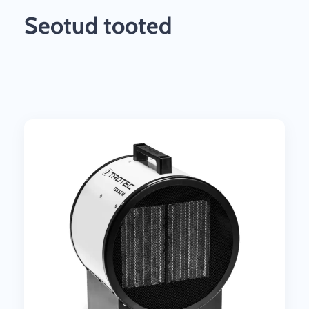
KERAAMILINE VENTILAATOR KÜTTESEADE TDS
50 M 9kW
189.00
€
KM-ga |
152.42
€
KM-ta
LISA KORVI