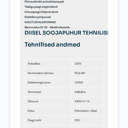
Toiteallikas
230V
Nominaalne võimsus
90,6 kW
Elektrienergia tarve
1,14 kW
Termostaat
Valikuline
Õhuvool
4300 m³ / h
Kütus
Petrooleum / diisel
Paagi maht
105 l
Kütusekulu
7,17 kg / h
Saagikus
88,5%
Termiline hüppamine
77 °C
Saare korsten
150 mm
ø õhu väljalaskekast 1 - 2 suunda
400-300 mm
Mõõtmed
174 x 69 x 102,5 cm