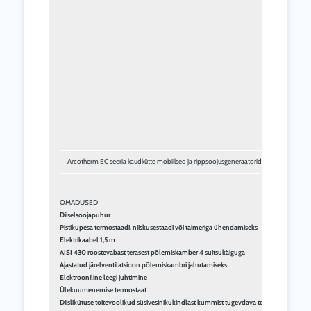
Arcotherm EC seeria kaudkütte mobiilsed ja rippsoojusgeneraatorid on professionaals
Diiselsoojapuhur
Pistikupesa termostaadi, niiskusestaadi või taimeriga ühendamiseks
Elektrikaabel 1,5 m
AISI 430 roostevabast terasest põlemiskamber 4 suitsukäiguga
Ajastatud järelventilatsioon põlemiskambri jahutamiseks
Elektrooniline leegi juhtimine
Ülekuumenemise termostaat
Diislikütuse toitevoolikud süsivesinikukindlast kummist tugevdava tekstiilist võrkkatt
Põrutuskindel polüetüleenpaak
Tääkiga paagi sulgemiskork
Kütusepaagi tühjenduskork
Elektriline juhtpaneel
KASUTUSVALDKONNAD
Biemmedue EC 85 - Diiselkütteseade
DIISEL SOOJAPUHUR TEHNILISED AN
Tehnilised andmed