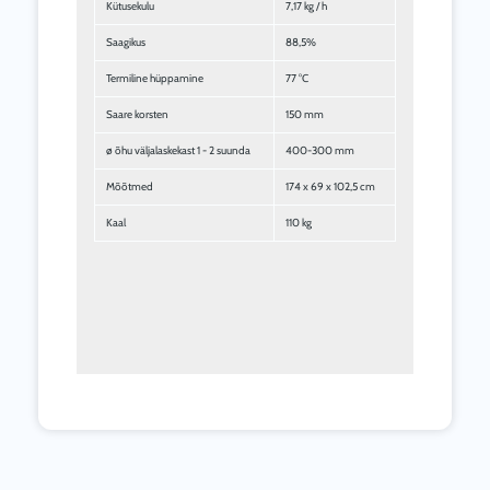
Kaal
110 kg
Seotud tooted