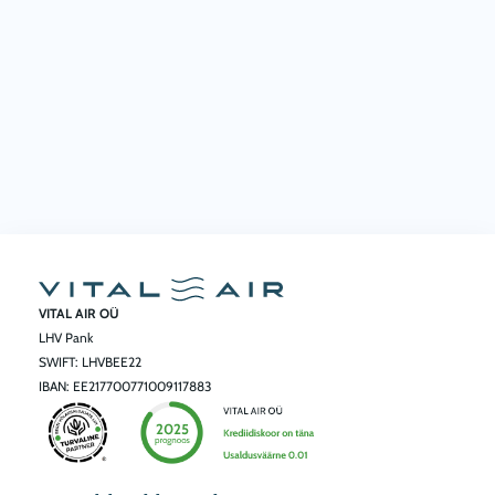
VITAL AIR OÜ
LHV Pank
SWIFT: LHVBEE22
IBAN: EE217700771009117883