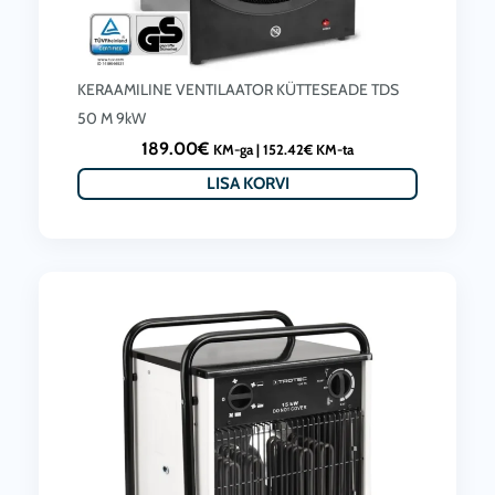
Soojapuhur elektriline TDS 75 5-15kW
279.00
€
KM-ga |
225.00
€
KM-ta