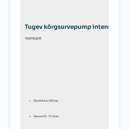
Tugev kõrgsurvepump intensiivseks
TOOTELEHT
Töörõhk kuni 150 bar
Veevool 15 - 17 L/min.