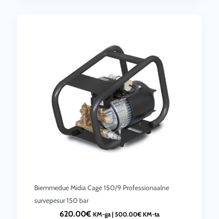
Biemmedue Midia Cage 150/9 Professionaalne
survepesur 150 bar
620.00
€
KM-ga |
500.00
€
KM-ta