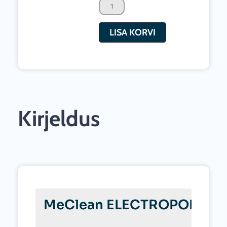
survepesur
kogus
LISA KORVI
Kirjeldus
MeClean ELECTROPOMP 150/