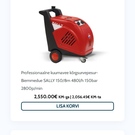
Professionaalne kuumavee kõrgsurvepesur-
Biemmedue SALLY 150/8m 480l/h 150bar
2800p/min
2,550.00
€
KM-ga |
2,056.45
€
KM-ta
LISA KORVI