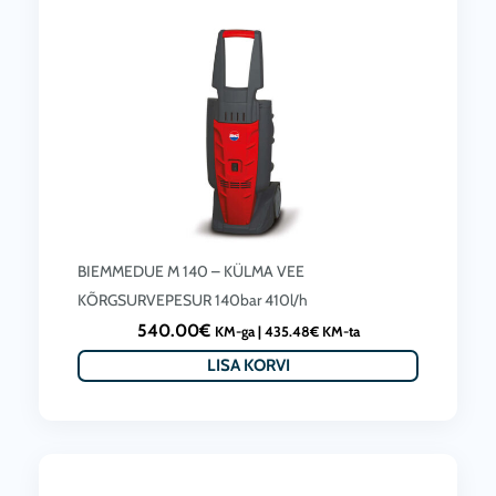
BIEMMEDUE M 140 – KÜLMA VEE
KÕRGSURVEPESUR 140bar 410l/h
540.00
€
KM-ga |
435.48
€
KM-ta
LISA KORVI