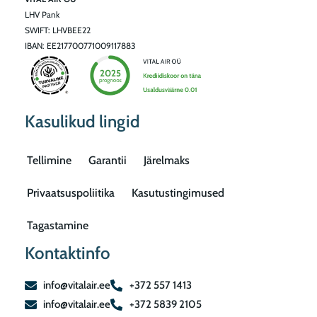
LHV Pank
SWIFT: LHVBEE22
IBAN: EE217700771009117883
Kasulikud lingid
Tellimine
Garantii
Järelmaks
Privaatsuspoliitika
Kasutustingimused
Tagastamine
Kontaktinfo
info@vitalair.ee
+372 557 1413
info@vitalair.ee
+372 5839 2105