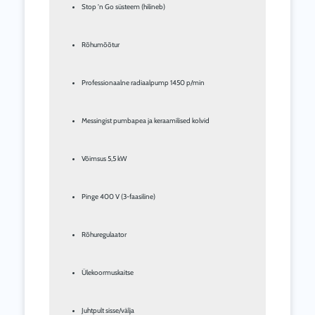
Stop 'n Go süsteem (hilineb)
Rõhumõõtur
Professionaalne radiaalpump 1450 p/min
Messingist pumbapea ja keraamilised kolvid
Võimsus 5,5 kW
Pinge 400 V (3-faasiline)
Rõhuregulaator
Ülekoormuskaitse
Juhtpult sisse/välja 