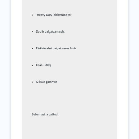
"Heavy Duty" elektrimootor
Sobib paigaldamiseks
Elektrikaabel paigalduseks 1 mtr.
Kaal ± 58 kg
12 kuud garantiid
        Selle masina valikud: