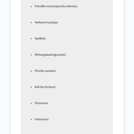
Paindlik mootori/pumba ühendus
Veehaamri peataja
Veefiltrid
Rõhuregulaatoriga püstol
Pöörlev pesuhari
Rull (ise tõmbuv)
Pöördvars
Vahust lant