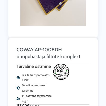
COWAY AP-1008DH
õhupuhastaja filtrite komplekt
Turvaline ostmine
Tasuta transport alates
250€
Turvaline kauba eest
tasumine
14-päevane tagastamise
õigus
135.00
€
KM-ga |