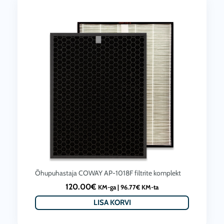
p
n
r
d
i
o
c
l
e
i
i
:
s
1
:
3
1
5
3
.
0
0
.
0
Õhupuhastaja COWAY AP-1018F filtrite komplekt
0
€
120.00
€
KM-ga |
96.77
€
KM-ta
0
.
LISA KORVI
€
.