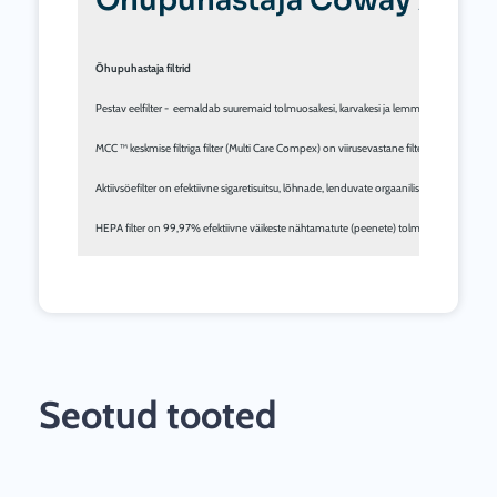
Õhupuhastaja Coway AP 100
Õhupuhastaja filtrid
Pestav eelfilter -  eemaldab suuremaid tolmuosakesi, karvakesi ja lemmikloomade kõõm
MCC ™ keskmise filtriga filter (Multi Care Compex) on viirusevastane filter, kasutades ginkg
Aktiivsöefilter on efektiivne sigaretisuitsu, lõhnade, lenduvate orgaaniliste ühendite ja f
HEPA filter on 99,97% efektiivne väikeste nähtamatute (peenete) tolmuosakeste, suitsu, ba
Seotud tooted