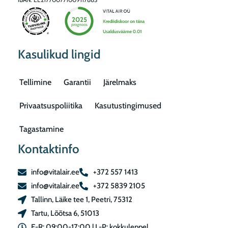
Kasulikud lingid
Tellimine
Garantii
Järelmaks
Privaatsuspoliitika
Kasutustingimused
Tagastamine
Kontaktinfo
info@vitalair.ee
+372 557 1413
info@vitalair.ee
+372 5839 2105
Tallinn, Läike tee 1, Peetri, 75312
Tartu, Lõõtsa 6, 51013
E-R: 09:00-17:00 | L-P: kokkuleppel