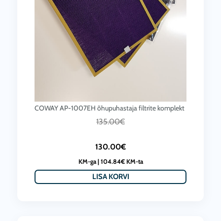
COWAY AP-1007EH õhupuhastaja filtrite komplekt
C
A
135.00
€
u
l
130.00
€
r
g
KM-ga |
104.84
€
KM-ta
r
n
LISA KORVI
e
e
n
h
t
i