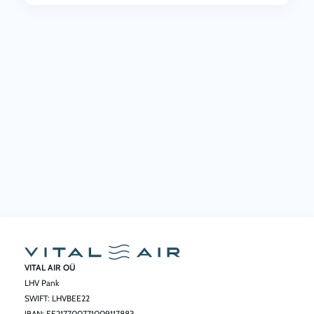
VITAL AIR OÜ
LHV Pank
SWIFT: LHVBEE22
IBAN: EE217700771009117883