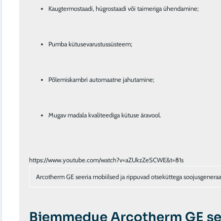
Kaugtermostaadi, hügrostaadi või taimeriga ühendamine;
Pumba kütusevarustussüsteem;
Põlemiskambri automaatne jahutamine;
Mugav madala kvaliteediga kütuse äravool.
Arcotherm GE seeria mobiilsed ja rippuvad otseküttega soojusgenera