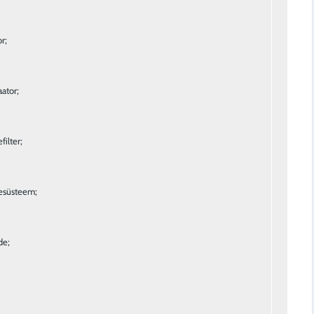
r;
aator;
filter;
esüsteem;
de;