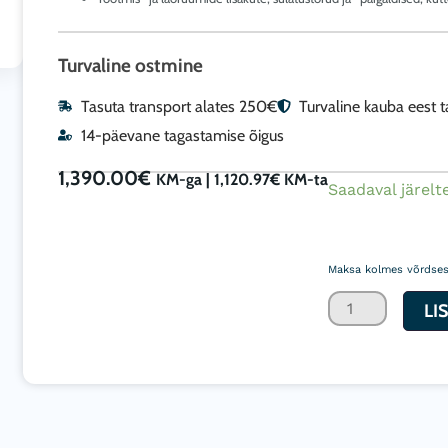
Turvaline ostmine
Tasuta transport alates 250€
Turvaline kauba eest 
14-päevane tagastamise õigus
1,390.00
€
KM-ga |
1,120.97
€
KM-ta
Otseküttega
Saadaval järelte
professionaaln
Biemmedue
Maksa kolmes võrdses
diisel
soojapuhur
LI
GE
46
49kW
1400m3/h