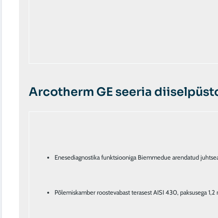
Arcotherm GE seeria diiselpüst
Enesediagnostika funktsiooniga Biemmedue arendatud juhtse
Põlemiskamber roostevabast terasest AISI 430, paksusega 1,2