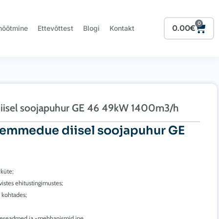
0
Cart
0.00
€
mõõtmine
Ettevõttest
Blogi
Kontakt
diisel soojapuhur GE 46 49kW 1400m3/h
iemmedue diisel soojapuhur GE
küte;
istes ehitustingimustes;
s kohtades;
kütteseadmed ja -mehhanismid jne