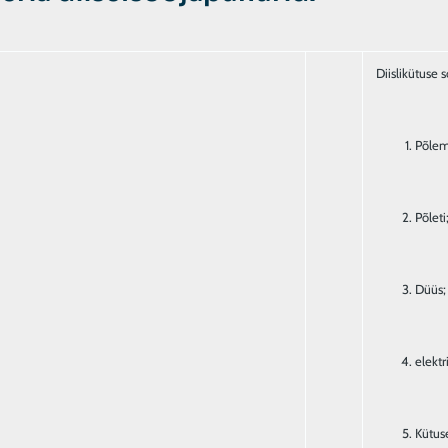
Põlem
Põleti
Düüs;
elektr
Kütu