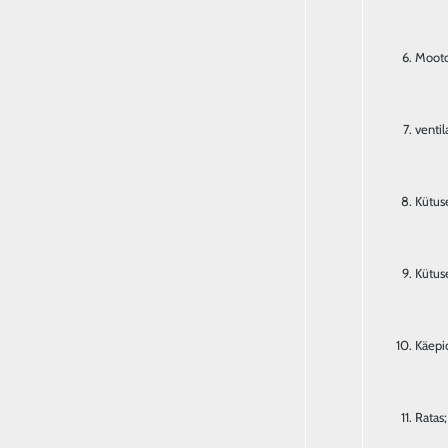
Mooto
ventil
Kütuse
Kütus
Käepi
Ratas;