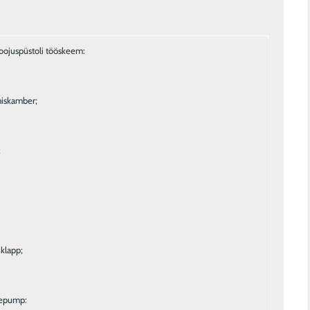
iskamber;
;
iklapp;
sepump: