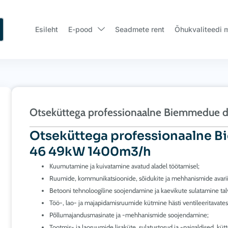
Esileht
E-pood
Seadmete rent
Õhukvaliteedi 
Otseküttega professionaalne Biemmedue 
Otseküttega professionaalne B
46 49kW 1400m3/h
Kuumutamine ja kuivatamine avatud aladel töötamisel;
Ruumide, kommunikatsioonide, sõidukite ja mehhanismide avarii
Betooni tehnoloogiline soojendamine ja kaevikute sulatamine talv
Töö-, lao- ja majapidamisruumide kütmine hästi ventileeritavate
Põllumajandusmasinate ja -mehhanismide soojendamine;
Tootmis- ja laoruumide lisaküte, sulatustorud ja -paigaldised, 