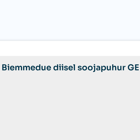
kogus
e Biemmedue diisel soojapuhur 