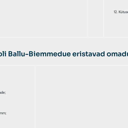
Kütus
oli Ballu-Biemmedue eristavad omadu
ade;
 mm;