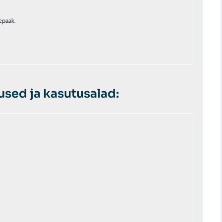
epaak.
sed ja kasutusalad: