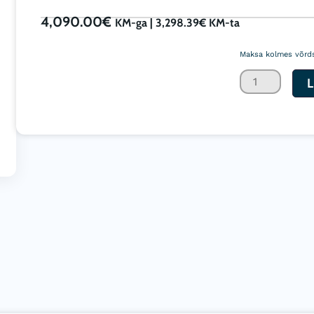
4,090.00
€
KM-ga |
3,298.39
€
KM-ta
Tsentrifugaal
TFV
Maksa kolmes võrds
100
L
kogus