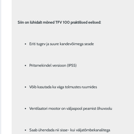
Siin on lühidalt mõned TFV 100 praktilised eelised:
Eriti tugev ja suure kandevõimega seade
Pritsmekindel versioon (IP55)
Võib kasutada ka väga tolmustes ruumides
Ventilaatori mootor on väljaspool peamist õhuvoolu
Saab ühendada nii sisse- kui väljatõmbekanalitega