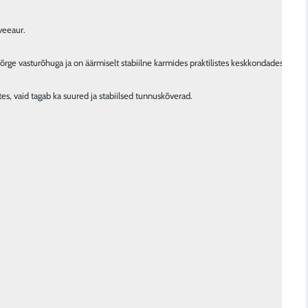
eeaur.

rge vasturõhuga ja on äärmiselt stabiilne karmides praktilistes keskkondades.

es, vaid tagab ka suured ja stabiilsed tunnuskõverad.
