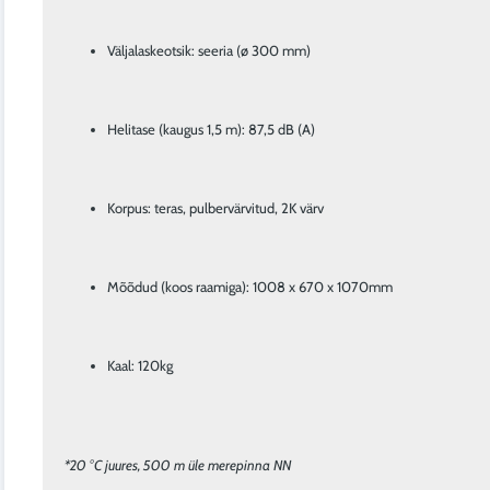
Väljalaskeotsik: seeria (ø 300 mm)
Helitase (kaugus 1,5 m): 87,5 dB (A)
Korpus: teras, pulbervärvitud, 2K värv
Mõõdud (koos raamiga): 1008 x 670 x 1070mm
Kaal: 120kg
*20 °C juures, 500 m üle merepinna NN