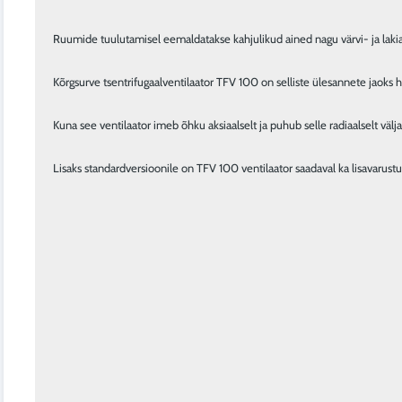
Ruumide tuulutamisel eemaldatakse kahjulikud ained nagu värvi- ja lakia
Kõrgsurve tsentrifugaalventilaator TFV 100 on selliste ülesannete jaoks 
Kuna see ventilaator imeb õhku aksiaalselt ja puhub selle radiaalselt välj
Lisaks standardversioonile on TFV 100 ventilaator saadaval ka lisavarustu