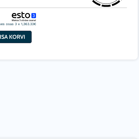
ventilaator
es osas 3 x 1,363.33€
ISA KORVI