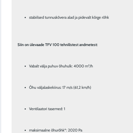
stabiilsed tunnuskõvera alad ja pidevalt kõrge rõhk
Siin on ülevaade TFV 100 tehnilistest andmetest:
Vabalt välja puhuv õhuhulk: 4000 m³/h
Õhu väljalaskekiirus: 17 m/s (61,2 km/h)
Ventilaatori tasemed: 1
maksimaalne õhurõhk*: 2020 Pa