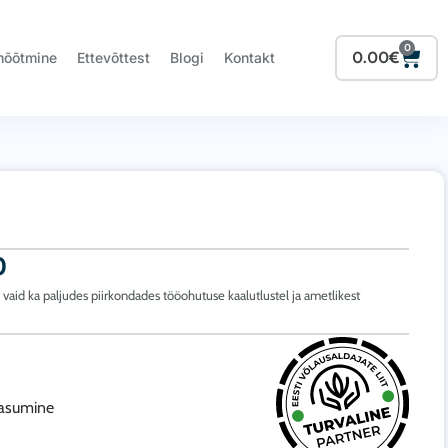
0
Cart
0.00
€
mõõtmine
Ettevõttest
Blogi
Kontakt
0
 vaid ka paljudes piirkondades tööohutuse kaalutlustel ja ametlikest
tasumine