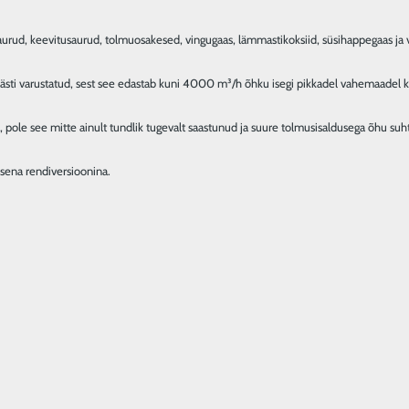
urud, keevitusaurud, tolmuosakesed, vingugaas, lämmastikoksiid, süsihappegaas ja v
hästi varustatud, sest see edastab kuni 4000 m³/h õhku isegi pikkadel vahemaadel kõ
a, pole see mitte ainult tundlik tugevalt saastunud ja suure tolmusisaldusega õhu suht
sena rendiversioonina.
