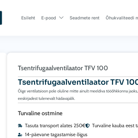
Esileht
E-pood
Seadmete rent
Õhukvaliteedi 
Tsentrifugaalventilaator TFV 100
Tsentrifugaalventilaator TFV 10
Õige ventilatsioon pole oluline mitte ainult meeldiva tööõhkkonna jaoks,
eeskirjadest tulenevalt hädavajalik.
Turvaline ostmine
Tasuta transport alates 250€
Turvaline kauba eest 
14-päevane tagastamise õigus