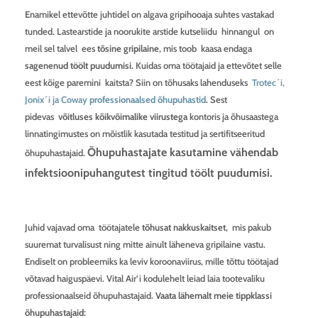
Enamikel ettevõtte juhtidel on algava gripihooaja suhtes vastakad
tunded. Lastearstide ja noorukite arstide kutseliidu hinnangul on
meil sel talvel ees
tõsine gripilaine
, mis toob kaasa endaga
sagenenud töölt puudumisi.
Kuidas oma töötajaid ja ettevõtet selle
eest kõige paremini kaitsta? Siin on tõhusaks lahenduseks
Trotec´i,
Jonix´i ja Coway
professionaalsed õhupuhastid
.
Sest
pidevas
võitluses kõikvõimalike viirustega
kontoris ja õhusaastega
linnatingimustes on mõistlik kasutada testitud ja sertifitseeritud
Õhupuhastajate kasutamine vähendab
õhupuhastajaid.
infektsioonipuhangutest tingitud töölt puudumisi.
Juhid vajavad oma töötajatele
tõhusat nakkuskaitset
, mis pakub
suuremat turvalisust ning mitte ainult läheneva gripilaine vastu.
Endiselt on probleemiks ka leviv koroonaviirus, mille tõttu töötajad
võtavad haiguspäevi. Vital Air’i kodulehelt leiad laia tootevaliku
professionaalseid õhupuhastajaid.
Vaata lähemalt meie tippklassi
õhupuhastajaid: