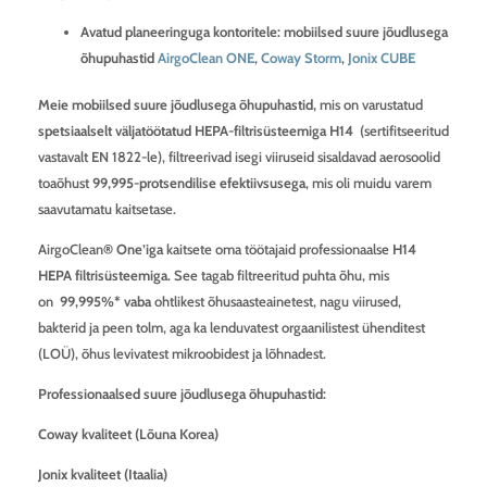
Avatud planeeringuga kontoritele: mobiilsed suure jõudlusega
õhupuhastid
AirgoClean ONE
,
Coway Storm
,
Jonix CUBE
Meie mobiilsed suure jõudlusega õhupuhastid,
mis on varustatud
spetsiaalselt väljatöötatud HEPA-filtrisüsteemiga H14
(sertifitseeritud
vastavalt EN 1822-le), filtreerivad isegi viiruseid sisaldavad aerosoolid
toaõhust
99,995-protsendilise efektiivsusega
, mis oli muidu varem
saavutamatu kaitsetase.
AirgoClean
® One’iga
kaitsete oma töötajaid professionaalse
H14
HEPA filtrisüsteemiga.
See tagab filtreeritud puhta õhu, mis
on
99,995%* vaba
ohtlikest õhusaasteainetest, nagu viirused,
bakterid ja peen tolm, aga ka lenduvatest orgaanilistest ühenditest
(LOÜ), õhus levivatest mikroobidest ja lõhnadest.
Professionaalsed suure jõudlusega õhupuhastid:
Coway kvaliteet (Lõuna Korea)
Jonix kvaliteet (Itaalia)