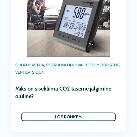
ÕHUPUHASTAJA
,
SISERUUMI ÕHUKVALITEEDI MÕÕDISTUS
,
VENTILATSIOON
Miks on sisekliima CO2 taseme jälgimine
oluline?
LOE ROHKEM