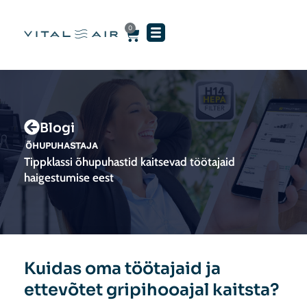
Skip
to
0
Cart
content
Blogi
ÕHUPUHASTAJA
Tippklassi õhupuhastid kaitsevad töötajaid
haigestumise eest
Kuidas oma töötajaid ja
ettevõtet gripihooajal kaitsta?