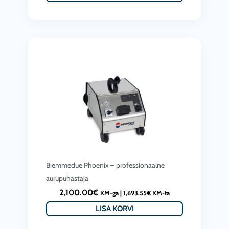
0
.
n
h
€
t
i
.
p
n
r
d
i
o
c
l
e
i
i
:
s
2
:
,
2
6
Biemmedue Phoenix – professionaalne
,
4
aurupuhastaja
3
8
2,100.00
€
KM-ga |
1,693.55
€
KM-ta
9
.
LISA KORVI
9
0