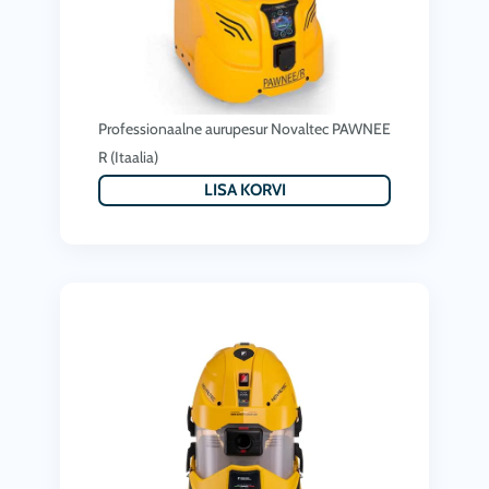
:
,
2
1
,
7
8
8
Professionaalne aurupesur Novaltec PAWNEE
9
.
R (Itaalia)
0
0
LISA KORVI
.
0
0
€
0
.
€
.