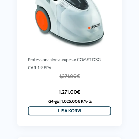
Professionaalne aurupesur COMET DSG
CAR-1.9 EPV
C
A
1,371.00
€
u
l
1,271.00
€
r
g
KM-ga |
1,025.00
€
KM-ta
r
n
LISA KORVI
e
e
n
h
t
i
p
n