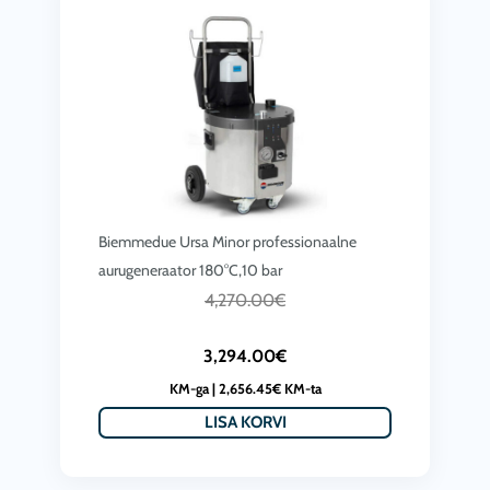
Biemmedue Ursa Minor professionaalne
aurugeneraator 180°C,10 bar
C
A
4,270.00
€
u
l
3,294.00
€
r
g
KM-ga |
2,656.45
€
KM-ta
r
n
LISA KORVI
e
e
n
h
t
i