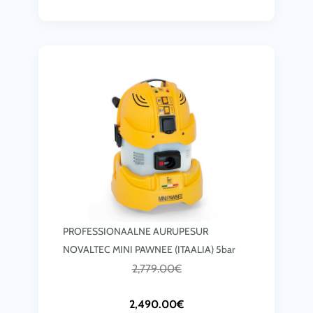
PROFESSIONAALNE AURUPESUR
NOVALTEC MINI PAWNEE (ITAALIA) 5bar
C
A
2,779.00
€
u
l
2,490.00
€
r
g