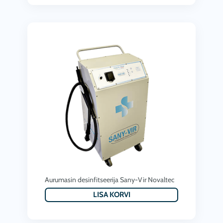
.
0
0
€
0
.
€
.
Aurumasin desinfitseerija Sany-Vir Novaltec
LISA KORVI