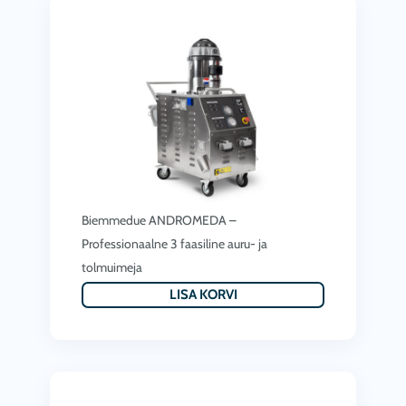
r
d
i
o
c
l
e
i
i
:
s
1
:
,
1
3
Biemmedue ANDROMEDA –
,
7
Professionaalne 3 faasiline auru- ja
2
1
tolmuimeja
7
.
LISA KORVI
1
0
.
0
0
€
0
.