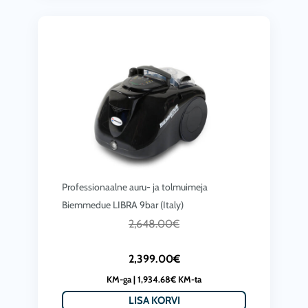
p
n
r
d
i
o
c
l
e
i
i
:
s
4
:
,
3
2
Professionaalne auru- ja tolmuimeja
,
7
Biemmedue LIBRA 9bar (Italy)
2
0
C
A
2,648.00
€
9
.
u
l
4
0
2,399.00
€
r
g
.
0
KM-ga |
1,934.68
€
KM-ta
r
n
0
€
LISA KORVI
e
e