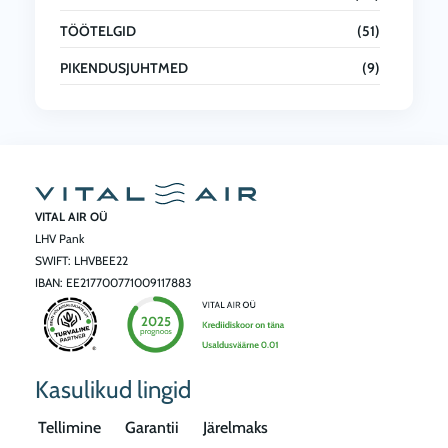
TÖÖTELGID
(51)
PIKENDUSJUHTMED
(9)
VITAL AIR OÜ
LHV Pank
SWIFT: LHVBEE22
IBAN: EE217700771009117883
Kasulikud lingid
Tellimine
Garantii
Järelmaks