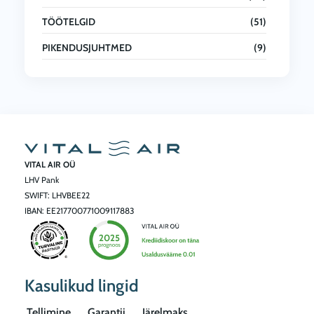
TÖÖTELGID
(51)
PIKENDUSJUHTMED
(9)
VITAL AIR OÜ
LHV Pank
SWIFT: LHVBEE22
IBAN: EE217700771009117883
Kasulikud lingid
Tellimine
Garantii
Järelmaks