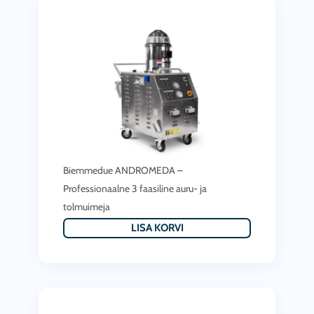
r
d
i
o
c
l
e
i
i
:
s
1
:
,
1
3
Biemmedue ANDROMEDA –
,
7
Professionaalne 3 faasiline auru- ja
2
1
tolmuimeja
7
.
LISA KORVI
1
0
.
0
0
€
0
.