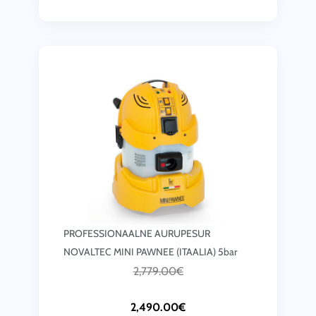
PROFESSIONAALNE AURUPESUR
NOVALTEC MINI PAWNEE (ITAALIA) 5bar
C
A
2,779.00
€
u
l
2,490.00
€
r
g