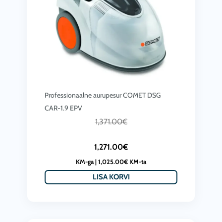
Professionaalne aurupesur COMET DSG
CAR-1.9 EPV
C
A
1,371.00
€
u
l
1,271.00
€
r
g
KM-ga |
1,025.00
€
KM-ta
r
n
LISA KORVI
e
e
n
h
t
i
p
n