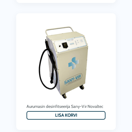
.
0
0
€
0
.
€
.
Aurumasin desinfitseerija Sany-Vir Novaltec
LISA KORVI