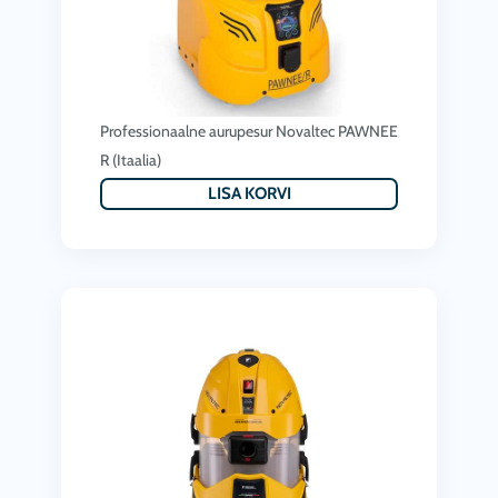
:
,
2
1
,
7
8
8
Professionaalne aurupesur Novaltec PAWNEE
9
.
R (Itaalia)
0
0
LISA KORVI
.
0
0
€
0
.
€
.