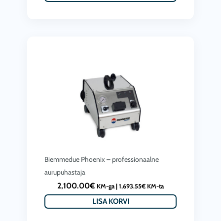
0
.
n
h
€
t
i
.
p
n
r
d
i
o
c
l
e
i
i
:
s
2
:
,
2
6
Biemmedue Phoenix – professionaalne
,
4
aurupuhastaja
3
8
2,100.00
€
KM-ga |
1,693.55
€
KM-ta
9
.
LISA KORVI
9
0