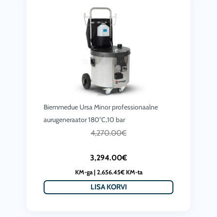
Biemmedue Ursa Minor professionaalne
aurugeneraator 180°C,10 bar
C
A
4,270.00
€
u
l
3,294.00
€
r
g
KM-ga |
2,656.45
€
KM-ta
r
n
LISA KORVI
e
e
n
h
t
i