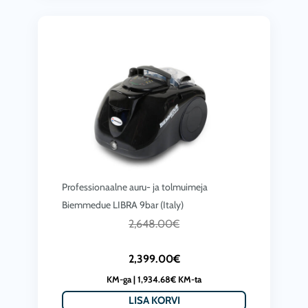
p
n
r
d
i
o
c
l
e
i
i
:
s
4
:
,
3
2
Professionaalne auru- ja tolmuimeja
,
7
Biemmedue LIBRA 9bar (Italy)
2
0
C
A
2,648.00
€
9
.
u
l
4
0
2,399.00
€
r
g
.
0
KM-ga |
1,934.68
€
KM-ta
r
n
0
€
LISA KORVI
e
e