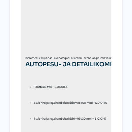
AUTOPESU- JA DETAILIKOMPLEKT –
Tööstuslik otsik - S.010068
Nailonharjastega hambahari (läbimõõt 60 mm) - S.010146
Nailonharjastega hambahari (läbimõõt 30 mm) - S.010147