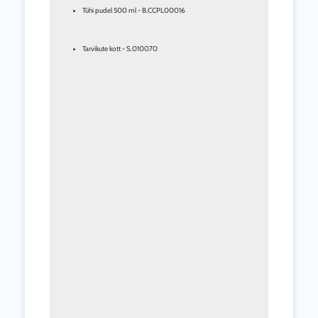
Tühi pudel 500 ml - B.CCPL00016
Tarvikute kott - S.010070