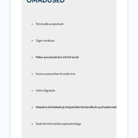
OMADUSED
Tööstuslik aurupuhasti
Tugev struktuur
Pidev aurutootmine 24/24 tundi
Kuuma pesuvahendi süstimine
Lihtne liigutada
Ideaalne tööriistade ja tööpinkide tööstuslikuks puhastamiseks
Saab kombineerida aspiraatoritega