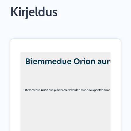
Kirjeldus
Biemmedue Orion aurupuhas
Biemmedue 
Orion
 aurupuhasti on erakordne seade, mis paistab silma erakordse puhas