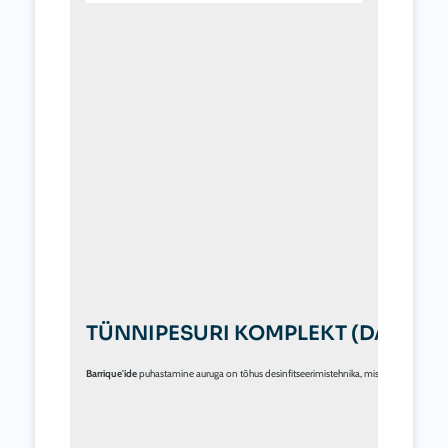
TÜNNIPESURI KOMPLEKT (DAMIGIA
Barrique'ide
 puhastamine auruga on tõhus desinfitseerimistehnika, mis kõrvaldab 
veini