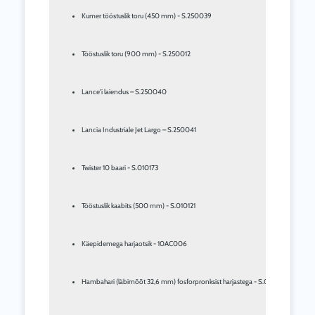
Kumer tööstuslik toru (450 mm) - S.250039
Tööstuslik toru (900 mm) - S.250012
Lance'i laiendus – S.250040
Lancia Industriale Jet Largo – S.250041
Twister 10 baari - S.010173
Tööstuslik kaabits (500 mm) - S.010121
Käepidemega harjaotsik - 10AC006
Hambahari (läbimõõt 32,6 mm) fosforpronksist harjastega - S.010027