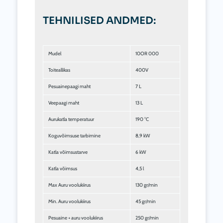
TEHNILISED ANDMED:
Mudel
10OR 000
Toiteallikas
400V
Pesuainepaagi maht
7 L
Veepaagi maht
13 L
Aurukatla temperatuur
190 °C
Koguvõimsuse tarbimine
8,9 kW
Katla võimsustarve
6 kW
Katla võimsus
4,5 l
Max Auru voolukiirus
130 gr/min
Min. Auru voolukiirus
45 gr/min
Pesuaine + auru voolukiirus
250 gr/min