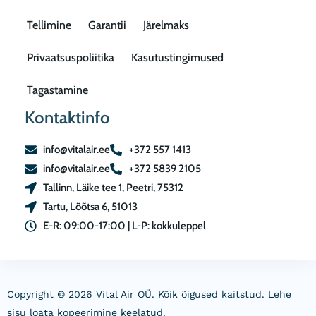
Tellimine
Garantii
Järelmaks
Privaatsuspoliitika
Kasutustingimused
Tagastamine
Kontaktinfo
info@vitalair.ee
+372 557 1413
info@vitalair.ee
+372 5839 2105
Tallinn, Läike tee 1, Peetri, 75312
Tartu, Lõõtsa 6, 51013
E-R: 09:00-17:00 | L-P: kokkuleppel
Copyright © 2026 Vital Air OÜ. Kõik õigused kaitstud. Lehe
sisu loata kopeerimine keelatud.