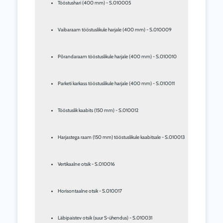
Tööstushari (400 mm) - S.010005
Vaibaraam tööstuslikule harjale (400 mm) - S.010009
Põrandaraam tööstuslikule harjale (400 mm) - S.010010
Parketi karkass tööstuslikule harjale (400 mm) - S.010011
Tööstuslik kaabits (150 mm) - S.010012
Harjastega raam (150 mm) tööstuslikule kaabitsale - S.010013
Vertikaalne otsik - S.010016
Horisontaalne otsik - S.010017
Läbipaistev otsik (suur S-ühendus) - S.010031