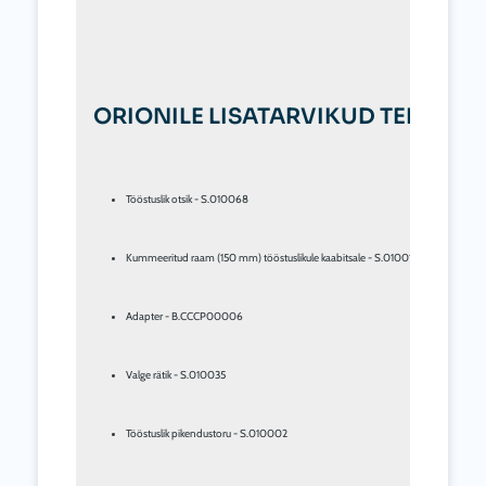
ORIONILE LISATARVIKUD TELLIMIS
Tööstuslik otsik - S.010068
Kummeeritud raam (150 mm) tööstuslikule kaabitsale - S.010014
Adapter - B.CCCP00006
Valge rätik - S.010035
Tööstuslik pikendustoru - S.010002