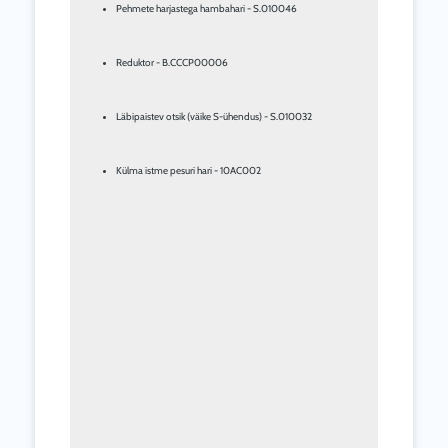
Pehmete harjastega hambahari - S.010046
Reduktor - B.CCCP00006
Läbipaistev otsik (väike S-ühendus) - S.010032
Külma istme pesuri hari - 10AC002