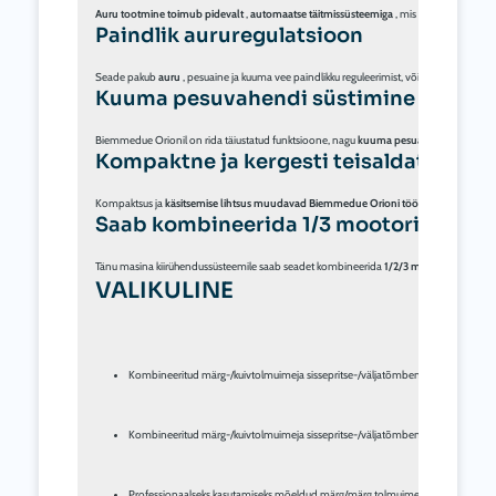
Auru tootmine toimub pidevalt
 , 
automaatse täitmissüsteemiga
Paindlik aururegulatsioon
Seade pakub 
auru
 , pesuaine ja kuuma vee paindlikku reguleerimist, võimalusega neid 
Kuuma pesuvahendi süstimine
Biemmedue Orionil on rida täiustatud funktsioone, nagu 
kuuma pesuaine süstimine
 ja
Kompaktne ja kergesti teisaldatav
Kompaktsus ja 
käsitsemise lihtsus muudavad Biemmedue Orioni tööstuslikeks 
ja
Saab kombineerida 1/3 mootoritega
Tänu masina kiirühendussüsteemile saab seadet kombineerida 
1/2/3 mootoriga aspiraa
VALIKULINE
Kombineeritud märg-/kuivtolmuimeja sissepritse-/väljatõmbemasinaga: 
Biemm
Kombineeritud märg-/kuivtolmuimeja sissepritse-/väljatõmbemasinaga: 
Biemm
Professionaalseks kasutamiseks mõeldud märg/märg tolmuimeja: 
Biemmedue 