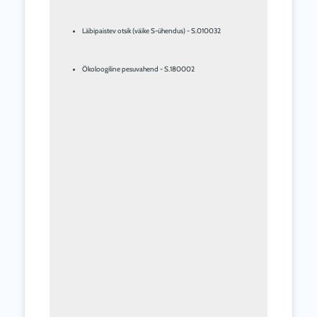
Läbipaistev otsik (väike S-ühendus) - S.010032
Ökoloogiline pesuvahend - S.180002