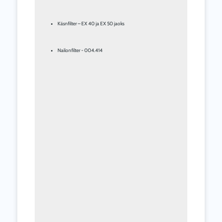
Käsnfilter – EX 40 ja EX 50 jaoks
Nailonfilter - 004.414