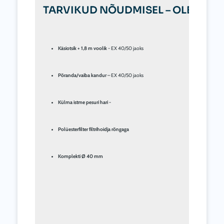
TARVIKUD NÕUDMISEL – OLENEVAL
Käsiotsik + 1,8 m voolik
 - EX 40/50 jaoks
Põranda/vaiba kandur
 – EX 40/50 jaoks
Külma istme pesuri hari -
Polüesterfilter filtrihoidja rõngaga
Komplekti Ø 40 mm