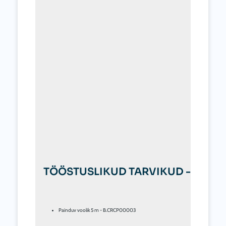
TÖÖSTUSLIKUD TARVIKUD - NÕUD
Painduv voolik 5 m - B.CRCP00003