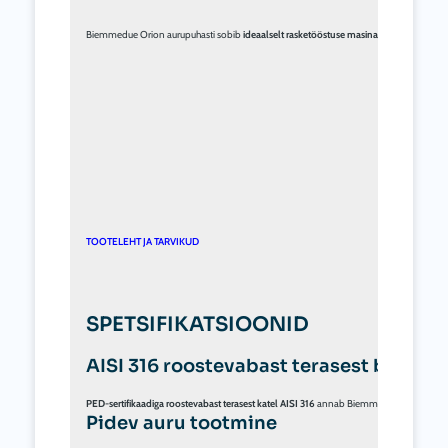
Biemmedue Orion aurupuhasti sobib 
ideaalselt rasketööstuse masinate
 , vormide, 
töö
TOOTELEHT JA TARVIKUD
SPETSIFIKATSIOONID
AISI 316 roostevabast terasest boiler
PED-sertifikaadiga 
roostevabast terasest katel AISI 316
 annab Biemmedue Orion profes
Pidev auru tootmine