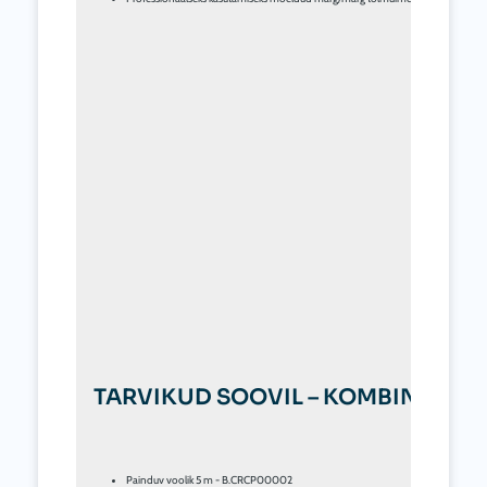
TARVIKUD SOOVIL – KOMBINEERI
Painduv voolik 5 m - B.CRCP00002