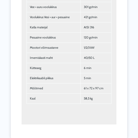
Vee + auru voolukiirus
301 gr/min
Voolukiirus Vesi + aur + pesuaine
421 gr/min
Katla materjal
AISI 316
Pesuaine voolukiirus
120 gr/min
Mootori võimsustarve
1/2/3 kW
Imemiskasti maht
40/50 L
Kütteaeg
6 min
Elektrikaabli pikkus
5 min
Mõõtmed
61 x 72 x 97 cm
Kaal
58,5 kg