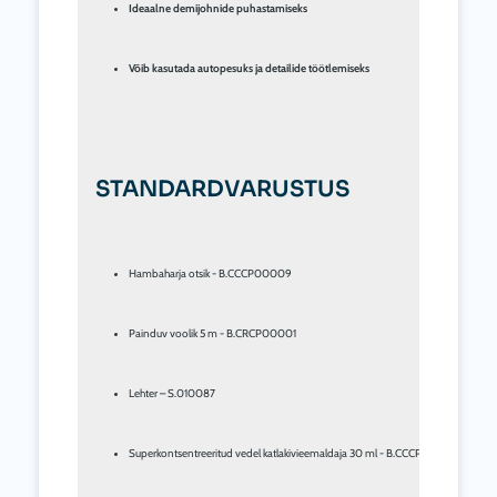
Ideaalne demijohnide puhastamiseks
Võib kasutada autopesuks ja detailide töötlemiseks
STANDARDVARUSTUS
Hambaharja otsik - B.CCCP00009
Painduv voolik 5 m - B.CRCP00001
Lehter – S.010087
Superkontsentreeritud vedel katlakivieemaldaja 30 ml - B.CCCP00008