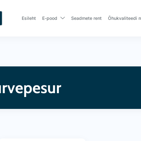
Esileht
E-pood
Seadmete rent
Õhukvaliteedi 
rvepesur