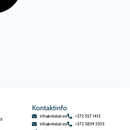
Kontaktinfo
info@vitalair.ee
+372 557 1413
ks
info@vitalair.ee
+372 5839 2105