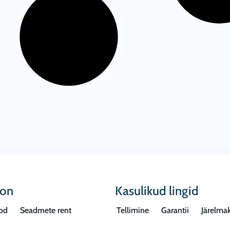
oon
Kasulikud lingid
od
Seadmete rent
Tellimine
Garantii
Järelma