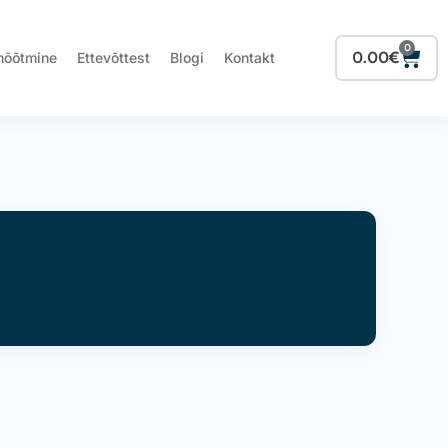
0
Cart
0.00
€
mõõtmine
Ettevõttest
Blogi
Kontakt