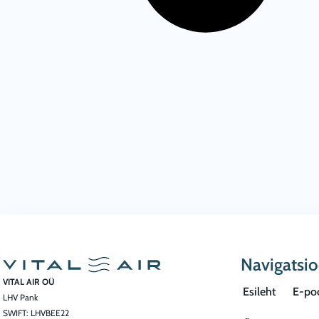
Navigatsi
VITAL AIR OÜ
Esileht
E-po
LHV Pank
SWIFT: LHVBEE22