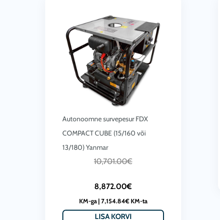
Autonoomne survepesur FDX
COMPACT CUBE (15/160 või
13/180) Yanmar
C
A
10,701.00
€
u
l
8,872.00
€
r
g
KM-ga |
7,154.84
€
KM-ta
r
n
LISA KORVI
e
e