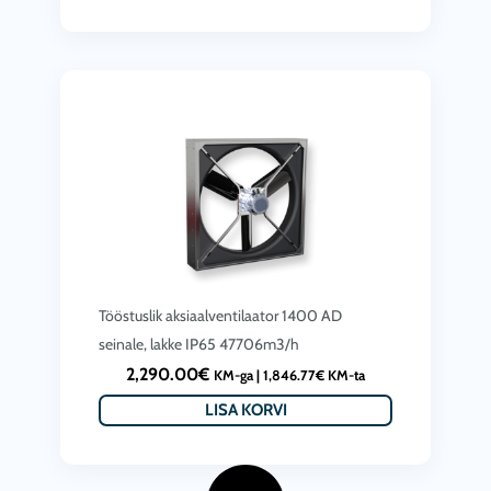
Tööstuslik aksiaalventilaator 1400 AD
seinale, lakke IP65 47706m3/h
2,290.00
€
KM-ga |
1,846.77
€
KM-ta
LISA KORVI