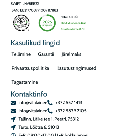
SWIFT: LHVBEE22
IBAN: EE217700771009117883
Kasulikud lingid
Tellimine
Garantii
Järelmaks
Privaatsuspoliitika
Kasutustingimused
Tagastamine
Kontaktinfo
info@vitalair.ee
+372 557 1413
info@vitalair.ee
+372 5839 2105
Tallinn, Läike tee 1, Peetri, 75312
Tartu, Lõõtsa 6, 51013
E-R: 09:00-17:00 | L-P: kokkuleppel