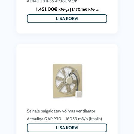
AD1400B IP55 49380m3/h
1,451.00
€
KM-ga |
1,170.16
€
KM-ta
LISA KORVI
Seinale paigaldatav võimas ventilaator
Aerauliqa QAP 930 – 16053 m3/h (Itaalia)
LISA KORVI