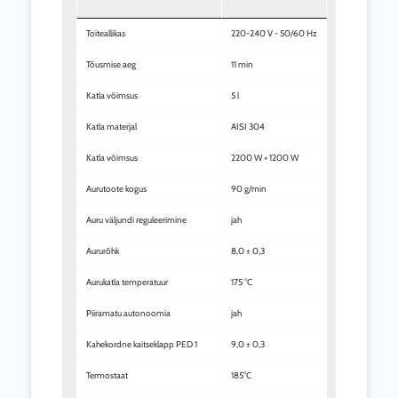
Toiteallikas
220-240 V - 50/60 Hz
Tõusmise aeg
11 min
Katla võimsus
5 l
Katla materjal
AISI 304
Katla võimsus
2200 W + 1200 W
Aurutoote kogus
90 g/min
Auru väljundi reguleerimine
jah
Aururõhk
8,0 ± 0,3
Aurukatla temperatuur
175 °C
Piiramatu autonoomia
jah
Kahekordne kaitseklapp PED 1
9,0 ± 0,3
Termostaat
185°C