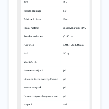
PCB
12 V
Juhtpaneeli pinge
5 V
Toitekaabli pikkus
10 mt
Raami materjal
roostevaba teras 18/10
Standardsed rattad
Ø 150 mm
Mõõtmed
640x465x430 mm
Kaal
50 kg
VALIKULINE
Kuuma vee väljund
jah
Elektrooniline sooja vee juhtimine
jah
Pesuaine väljund
jah
Pesuaine väljavoolu reguleerimine
jah
Veepaak
10 l