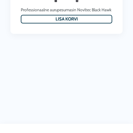
7
,
Professionaalne aurupesumasin Novltec Black Hawk
8
8
LISA KORVI
.
9
0
0
0
.
€
0
.
0
€
.