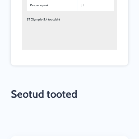
Pesuainepaak
5 l
ST Olympia-3.4 tooteleht
Seotud tooted