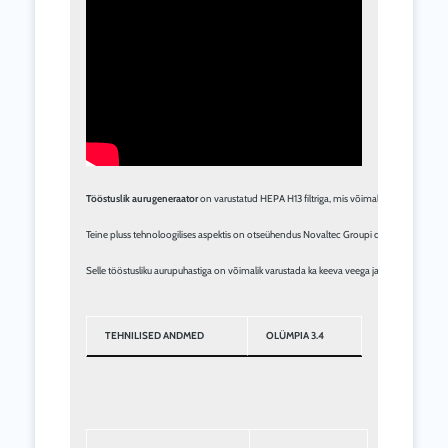
Tööstuslik aurugeneraator
 on varustatud HEPA H13 filtriga, mis võimaldab väljatõmbeõhu
Teine pluss tehnoloogilises aspektis on otseühendus Novaltec Groupi digiplatvormiga, mis
TEHNILISED ANDMED
OLÜMPIA 3.4