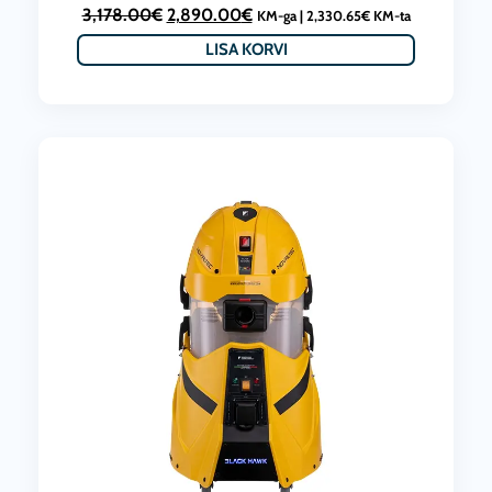
A
C
3,178.00
€
2,890.00
€
KM-ga |
2,330.65
€
KM-ta
l
u
LISA KORVI
g
r
n
r
e
e
h
n
i
t
n
p
d
r
o
i
l
c
i
e
:
i
3
s
,
:
1
2