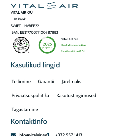
VITAL AIR OÜ
LHV Pank
SWIFT: LHVBEE22
IBAN: EE217700771009117883
Kasulikud lingid
Tellimine
Garantii
Järelmaks
Privaatsuspoliitika
Kasutustingimused
Tagastamine
Kontaktinfo
info@vitalair.ee
+372 557 1413